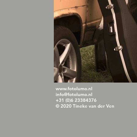
www.fotolumo.nl
info@fotolumo.nl
+31 (0)6 23384376
©
2020 Tineke van der Ve