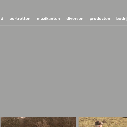
nd
portretten
muzikanten
diversen
producten
bedri